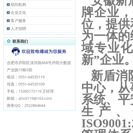
安徽新
组织机构
牌企业，
企业文化
位，提供
客户服务
人才招聘
为一体的
联系我们
域专业化
新”企业
合肥市庐阳区清河路868号庐阳大数据
产业园15栋9层
新盾消
电话：0551-64535119
中心，从
传真：0551-64535109
手机：15395172119 王经理
系统、平
邮箱：ahxd119@163.com
商务QQ：2522864644
生产、
ISO900