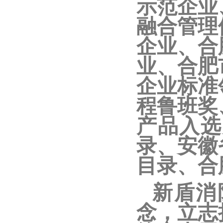
示范企业
融合管理
企业、合
业、合肥
企业标准
程鲁班奖
产品入选
录、安徽
目录、合
新盾消
念，立志