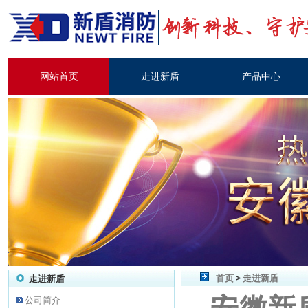
网站首页
走进新盾
产品中心
首页
>
走进新盾
走进新盾
公司简介