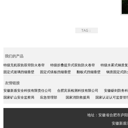
TAG：
我们的产品
特级无机双轨双帘防火卷帘
特级折叠提升式双轨防火卷帘
特级水雾式钢质复
固定式玻璃挡烟垂壁
固定式镁板挡烟垂壁
翻板式挡烟垂壁
钢质固定式防
友情链接
安徽新盾安全科技有限责任公司
合肥宾辰检测科技有限公司
安徽砺剑防务科
国家矿山安全监察局
应急管理部
国家消防救援局
国家认证认可监督管
地址：安徽省合肥市庐阳区清河
安徽新盾